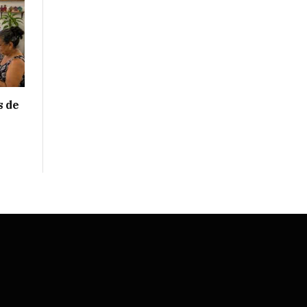
s de
e