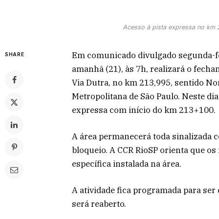
Acesso à pista expressa no km 2
Em comunicado divulgado segunda-fei
SHARE
amanhã (21), às 7h, realizará o fech
Via Dutra, no km 213,995, sentido Nor
Metropolitana de São Paulo. Neste dia
expressa com início do km 213+100.
A área permanecerá toda sinalizada c
bloqueio. A CCR RioSP orienta que os 
específica instalada na área.
A atividade fica programada para ser c
será reaberto.