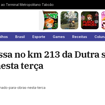
 ao Terminal Metropolitano Taboão
ulhos
Brasil
Esporte
Games
Receitas
Colun
ssa no km 213 da Dutra 
esta terça