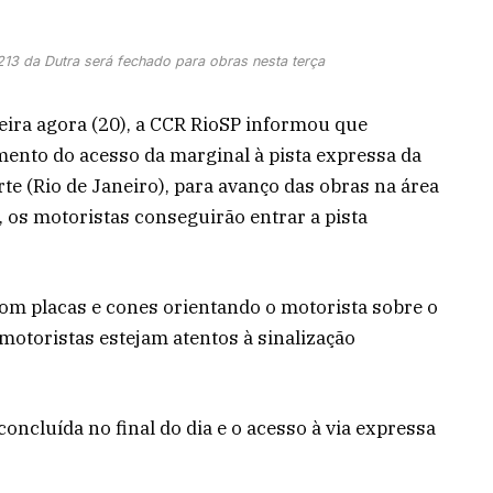
13 da Dutra será fechado para obras nesta terça
ra agora (20), a CCR RioSP informou que
amento do acesso da marginal à pista expressa da
te (Rio de Janeiro), para avanço das obras na área
, os motoristas conseguirão entrar a pista
om placas e cones orientando o motorista sobre o
motoristas estejam atentos à sinalização
oncluída no final do dia e o acesso à via expressa