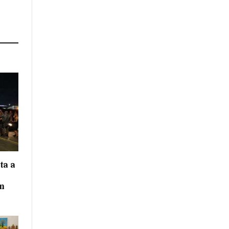
ta a
m