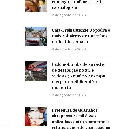
começar na infância, alerta
cardiologista
8 de agosto de 2026
Cata-Tralha atende Gopoúva e
mais 23 bairros de Guarulhos
no final de semana
8 de agosto de 2026
Ciclone-bomba deixa rastro
de destruição no Sul e
Sudeste; Grande SP escapa
dos piores efeitos até o
momento
8 de agosto de 2026
Prefeitura de Guarulhos
ultrapassa 22 mil doses
aplicadas contra o sarampo e
reforça ações de vacinação no