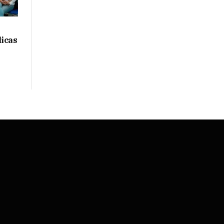
licas
S