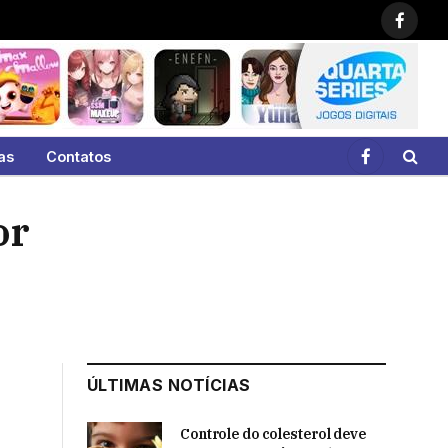
Faceb
as
Contatos
Facebook
or
ÚLTIMAS NOTÍCIAS
Controle do colesterol deve