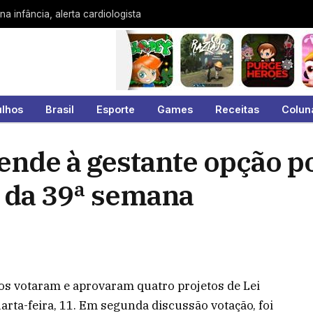
a infância, alerta cardiologista
ulhos
Brasil
Esporte
Games
Receitas
Colun
ende à gestante opção p
 da 39ª semana
s votaram e aprovaram quatro projetos de Lei
arta-feira, 11. Em segunda discussão votação, foi