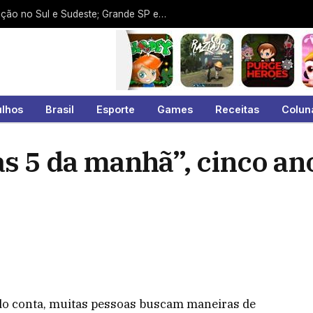
Ciclone-bomba deixa rastro de destruição no Sul e Sudeste; Grande SP escapa dos piores efeitos até o momento
ulhos
Brasil
Esporte
Games
Receitas
Colun
as 5 da manhã”, cinco an
do conta, muitas pessoas buscam maneiras de