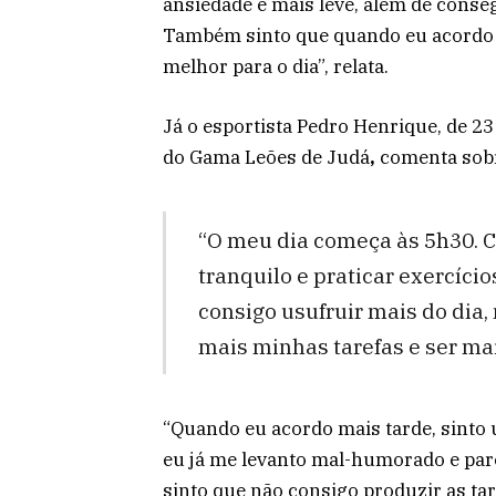
ansiedade e mais leve, além de cons
Também sinto que quando eu acordo 
melhor para o dia”, relata.
Já o esportista Pedro Henrique, de 23
do Gama Leões de Judá
,
comenta sobr
“O meu dia começa às 5h30. 
tranquilo e praticar exercíci
consigo usufruir mais do dia,
mais minhas tarefas e ser mai
“Quando eu acordo mais tarde, sinto
eu já me levanto mal-humorado e pare
sinto que não consigo produzir as ta