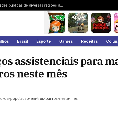
Guarulhos recebe representantes de redes públicas de diversas regiões do Brasil
ulhos
Brasil
Esporte
Games
Receitas
Colun
ços assistenciais para m
rros neste mês