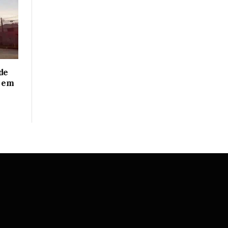
de
o em
S