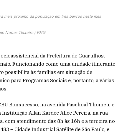
ara mais próximo da população em três bairros neste mês
bio Nunes Teixeira / PMG
ocioassistencial da Prefeitura de Guarulhos,
 maio. Funcionando como uma unidade itinerante
 possibilita às famílias em situação de
ico para Programas Sociais e, portanto, a várias
ãos.
o CEU Bonsucesso, na avenida Paschoal Thomeu, e
 Instituição Allan Kardec Alice Pereira, na rua
a, com atendimento das 8h às 16h e a terceira no
483 – Cidade Industrial Satélite de São Paulo, e