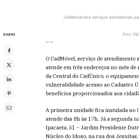
CadMóvel leva serviços assistenciais p
Foto: Fá
SHARE
– –
O CadMóvel, serviço de atendimento s
atende em três endereços no mês de
da Central do CadÚnico, o equipamento
vulnerabilidade acesso ao Cadastro Ún
benefícios proporcionados aos cidad
A primeira unidade fica instalada n
atende das 8h às 17h. Já a segunda na
Ipacaeta, 51 – Jardim Presidente Dutr
Núcleo do Idoso, na rua dos Jesuítas, 