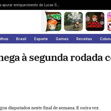
MAIS LIDAS – Investigação do MP para apurar enriquecimento de Lucas Sanches lidera acessos
ulhos
Brasil
Esporte
Games
Receitas
Colun
hega à segunda rodada 
gos disputados neste final de semana. E outra vez