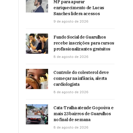
MP para apurar
enriquecimento de Lucas
Sanches lidera acessos
9 de agosto de 2026
Fundo Social de Guarulhos
recebe inscrições para cursos
profissionalizantes gratuitos
8 de agosto de 2026
Controle do colesterol deve
começar na infância, alerta
cardiologista
8 de agosto de 2026
Cata-Tralha atende Gopoúva e
mais 23 bairros de Guarulhos
no final de semana
8 de agosto de 2026