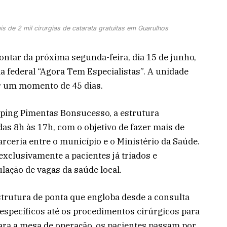
s de 2 mil cirurgias de catarata gratuitas em Guarulhos
ontar da próxima segunda-feira, dia 15 de junho,
a federal “Agora Tem Especialistas”. A unidade
 um momento de 45 dias.
ping Pimentas Bonsucesso, a estrutura
das 8h às 17h, com o objetivo de fazer mais de
rceria entre o município e o Ministério da Saúde.
xclusivamente a pacientes já triados e
lação de vagas da saúde local.
trutura de ponta que engloba desde a consulta
específicos até os procedimentos cirúrgicos para
para a mesa de operação, os pacientes passam por