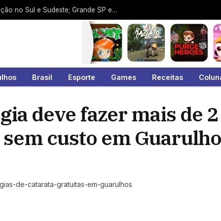
Ciclone-bomba deixa rastro de destruição no Sul e Sudeste; Grande SP escapa dos piores efeitos até o momento
ulhos
Brasil
Esporte
Games
Receitas
Colun
gia deve fazer mais de 2
ta sem custo em Guarulh