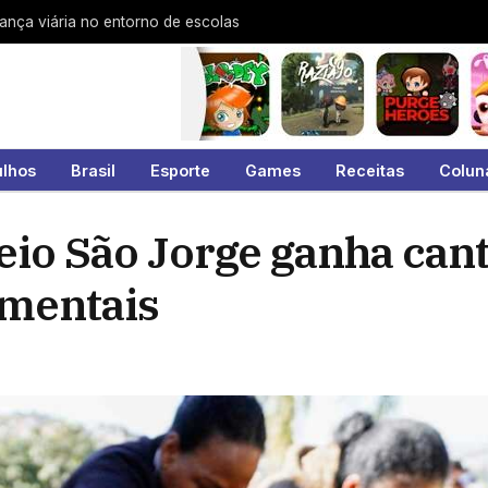
rança viária no entorno de escolas
ulhos
Brasil
Esporte
Games
Receitas
Colun
eio São Jorge ganha can
amentais