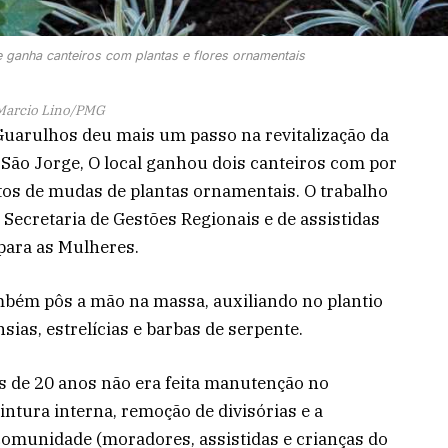
 ganha canteiros com plantas e flores ornamentais
Marcio Lino/PMG
 Guarulhos deu mais um passo na revitalização da
São Jorge, O local ganhou dois canteiros com por
tos de mudas de plantas ornamentais. O trabalho
 Secretaria de Gestões Regionais e de assistidas
 para as Mulheres.
mbém pôs a mão na massa, auxiliando no plantio
ias, estrelícias e barbas de serpente.
s de 20 anos não era feita manutenção no
ntura interna, remoção de divisórias e a
comunidade (moradores, assistidas e crianças do