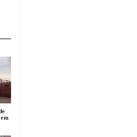
de
o em