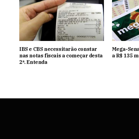
IBS e CBS necessitarão constar
Mega-Sena
nas notas fiscais a começar desta
a R$ 135 m
2ª. Entenda