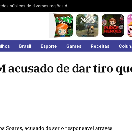
Guarulhos recebe representantes de redes públicas de diversas regiões do Brasil
ulhos
Brasil
Esporte
Games
Receitas
Colun
M acusado de dar tiro q
tos Soares, acusado de ser o responsável através