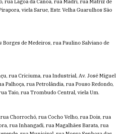
, rua Lagoa da Canoa, rua Madri, rua Matriz de
irapora, viela Sarue, Estr. Velha Guarulhos São
uís Borges de Medeiros, rua Paulino Salviano de
çu, rua Criciuma, rua Industrial, Av. José Miguel
ua Palhoça, rua Petrolândia, rua Pouso Redondo,
 rua Taio, rua Trombudo Central, viela Um.
 rua Chorrochó, rua Cocho Velho, rua Dois, rua
pora, rua Inhangadi, rua Magalhães Barata, rua
Rezende, rua Municipal, rua Nossa Senhora das