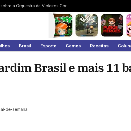
Arquivo Histórico exibe documentário sobre a Orquestra de Violeiros Coração da Viola
ulhos
Brasil
Esporte
Games
Receitas
Colun
ardim Brasil e mais 11 b