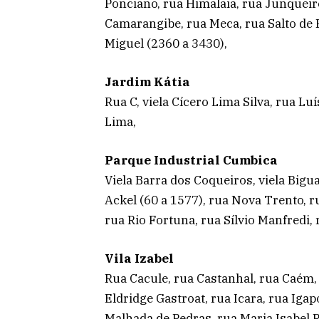
Ponciano, rua Himalaia, rua Junqueiro
Camarangibe, rua Meca, rua Salto de P
Miguel (2360 a 3430),
Jardim Kátia
Rua C, viela Cícero Lima Silva, rua L
Lima,
Parque Industrial Cumbica
Viela Barra dos Coqueiros, viela Bigua
Ackel (60 a 1577), rua Nova Trento, r
rua Rio Fortuna, rua Sílvio Manfredi,
Vila Izabel
Rua Cacule, rua Castanhal, rua Caém,
Eldridge Gastroat, rua Icara, rua Iga
Malhada de Pedras, rua Maria Isabel 