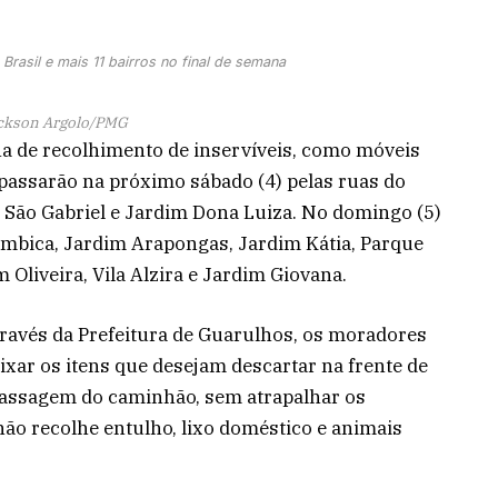
Brasil e mais 11 bairros no final de semana
ckson Argolo/PMG
a de recolhimento de inservíveis, como móveis
 passarão na próximo sábado (4) pelas ruas do
a São Gabriel e Jardim Dona Luiza. No domingo (5)
umbica, Jardim Arapongas, Jardim Kátia, Parque
m Oliveira, Vila Alzira e Jardim Giovana.
através da Prefeitura de Guarulhos, os moradores
xar os itens que desejam descartar na frente de
 passagem do caminhão, sem atrapalhar os
 não recolhe entulho, lixo doméstico e animais