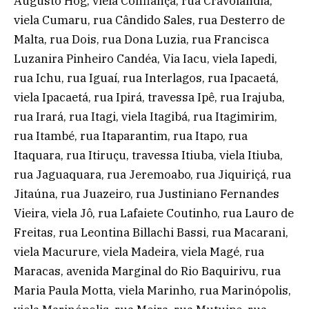
Augusto Hog, viela Confiança, rua Cravolândia,
viela Cumaru, rua Cândido Sales, rua Desterro de
Malta, rua Dois, rua Dona Luzia, rua Francisca
Luzanira Pinheiro Candéa, Via Iacu, viela Iapedi,
rua Ichu, rua Iguaí, rua Interlagos, rua Ipacaetá,
viela Ipacaetá, rua Ipirá, travessa Ipê, rua Irajuba,
rua Irará, rua Itagi, viela Itagibá, rua Itagimirim,
rua Itambé, rua Itaparantim, rua Itapo, rua
Itaquara, rua Itiruçu, travessa Itiuba, viela Itiuba,
rua Jaguaquara, rua Jeremoabo, rua Jiquiriçá, rua
Jitaúna, rua Juazeiro, rua Justiniano Fernandes
Vieira, viela Jô, rua Lafaiete Coutinho, rua Lauro de
Freitas, rua Leontina Billachi Bassi, rua Macarani,
viela Macurure, viela Madeira, viela Magé, rua
Maracas, avenida Marginal do Rio Baquirivu, rua
Maria Paula Motta, viela Marinho, rua Marinópolis,