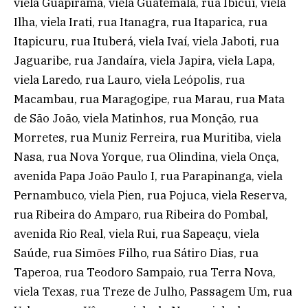
viela Guapirama, viela Guatemala, rua Ibicui, viela
Ilha, viela Irati, rua Itanagra, rua Itaparica, rua
Itapicuru, rua Ituberá, viela Ivaí, viela Jaboti, rua
Jaguaribe, rua Jandaíra, viela Japira, viela Lapa,
viela Laredo, rua Lauro, viela Leópolis, rua
Macambau, rua Maragogipe, rua Marau, rua Mata
de São João, viela Matinhos, rua Monção, rua
Morretes, rua Muniz Ferreira, rua Muritiba, viela
Nasa, rua Nova Yorque, rua Olindina, viela Onça,
avenida Papa João Paulo I, rua Parapinanga, viela
Pernambuco, viela Pien, rua Pojuca, viela Reserva,
rua Ribeira do Amparo, rua Ribeira do Pombal,
avenida Rio Real, viela Rui, rua Sapeaçu, viela
Saúde, rua Simões Filho, rua Sátiro Dias, rua
Taperoa, rua Teodoro Sampaio, rua Terra Nova,
viela Texas, rua Treze de Julho, Passagem Um, rua