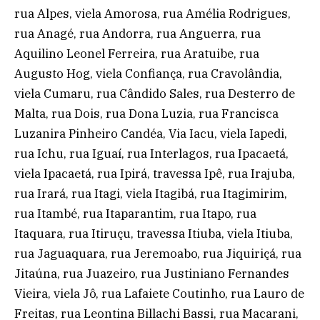
rua Alpes, viela Amorosa, rua Amélia Rodrigues,
rua Anagé, rua Andorra, rua Anguerra, rua
Aquilino Leonel Ferreira, rua Aratuibe, rua
Augusto Hog, viela Confiança, rua Cravolândia,
viela Cumaru, rua Cândido Sales, rua Desterro de
Malta, rua Dois, rua Dona Luzia, rua Francisca
Luzanira Pinheiro Candéa, Via Iacu, viela Iapedi,
rua Ichu, rua Iguaí, rua Interlagos, rua Ipacaetá,
viela Ipacaetá, rua Ipirá, travessa Ipê, rua Irajuba,
rua Irará, rua Itagi, viela Itagibá, rua Itagimirim,
rua Itambé, rua Itaparantim, rua Itapo, rua
Itaquara, rua Itiruçu, travessa Itiuba, viela Itiuba,
rua Jaguaquara, rua Jeremoabo, rua Jiquiriçá, rua
Jitaúna, rua Juazeiro, rua Justiniano Fernandes
Vieira, viela Jô, rua Lafaiete Coutinho, rua Lauro de
Freitas, rua Leontina Billachi Bassi, rua Macarani,