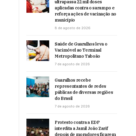
ultrapassa 22 mil doses
aplicadas contra o sarampo e
reforça ações de vacinação no
município
8 de agosto de 2026
Saúde de Guarulhos leva o
Vacimóvel ao Terminal
Metropolitano Taboão
7 de agosto de 2026
Guarulhos recebe
representantes de redes
públicas de diversas regiões
do Brasil
7 de agosto de 2026
Protesto contra a EDP
interdita a Jamil João Zarif
depois de moradores ficarem