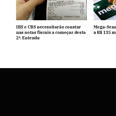
IBS e CBS necessitarão constar
Mega-Sena
nas notas fiscais a começar desta
a R$ 135 m
2ª. Entenda