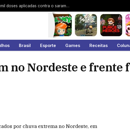
Prefeitura de Guarulhos ultrapassa 22 mil doses aplicadas contra o sarampo e reforça ações de vacinação no município
ulhos
Brasil
Esporte
Games
Receitas
Colun
 no Nordeste e frente f
cados por chuva extrema no Nordeste, em