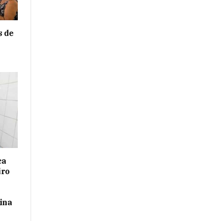
s de
e
ca
iro
ina