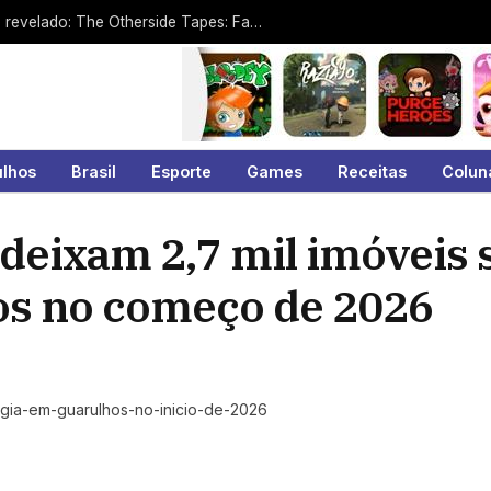
Videogames: Novo jogo da Pulsatrix é revelado: The Otherside Tapes: Favela
ulhos
Brasil
Esporte
Games
Receitas
Colun
 deixam 2,7 mil imóveis
os no começo de 2026