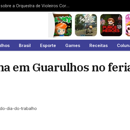
Arquivo Histórico exibe documentário sobre a Orquestra de Violeiros Coração da Viola
ulhos
Brasil
Esporte
Games
Receitas
Colun
cha em Guarulhos no feri