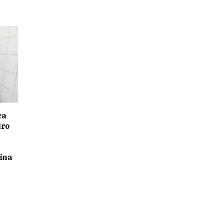
ca
iro
ina