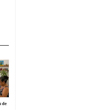
s de
e