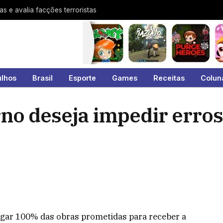
 e avalia facções terroristas
ulhos
Brasil
Esporte
Games
Receitas
Colun
no deseja impedir erro
egar 100% das obras prometidas para receber a