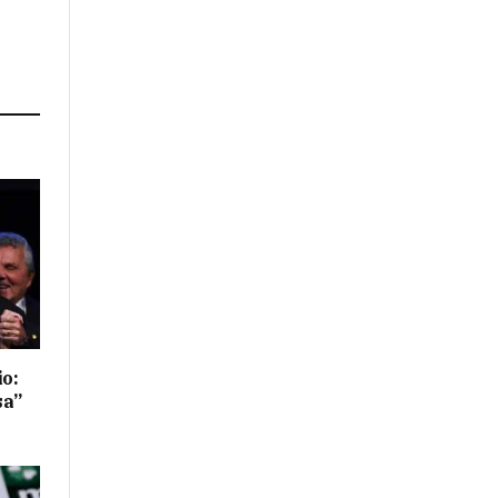
io:
sa”