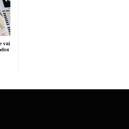
 vai
ados