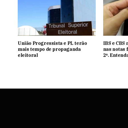
União Progressista e PL terão
IBS e CBS 
mais tempo de propaganda
nas notas 
eleitoral
2ª. Entend