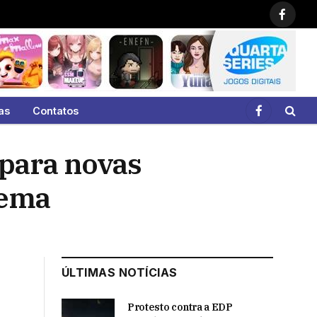
Faceb
as
Contatos
Facebook
para novas
tema
ÚLTIMAS NOTÍCIAS
Protesto contra a EDP