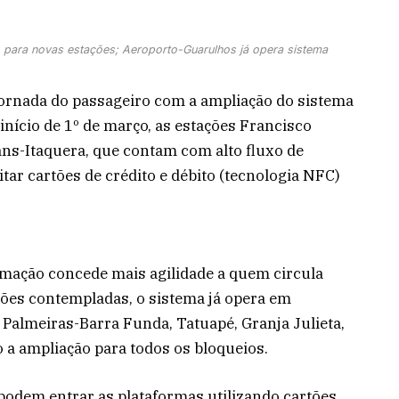
ara novas estações; Aeroporto-Guarulhos já opera sistema
ornada do passageiro com a ampliação do sistema
ício de 1º de março, as estações Francisco
ns-Itaquera, que contam com alto fluxo de
tar cartões de crédito e débito (tecnologia NFC)
mação concede mais agilidade a quem circula
ções contempladas, o sistema já opera em
 Palmeiras-Barra Funda, Tatuapé, Granja Julieta,
 a ampliação para todos os bloqueios.
podem entrar as plataformas utilizando cartões