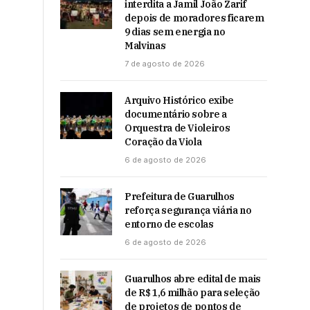
interdita a Jamil João Zarif
depois de moradores ficarem
9 dias sem energia no
Malvinas
7 de agosto de 2026
Arquivo Histórico exibe
documentário sobre a
Orquestra de Violeiros
Coração da Viola
6 de agosto de 2026
Prefeitura de Guarulhos
reforça segurança viária no
entorno de escolas
6 de agosto de 2026
Guarulhos abre edital de mais
de R$ 1,6 milhão para seleção
de projetos de pontos de