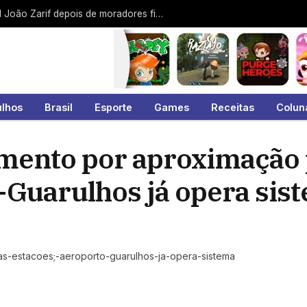
Protesto contra a EDP interdita a Jamil João Zarif depois de moradores ficarem 9 dias sem energia no Malvinas
ulhos
Brasil
Esporte
Games
Receitas
Colun
ento por aproximação 
-Guarulhos já opera sis