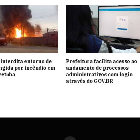
 interdita entorno de
Prefeitura facilita acesso ao
ingida por incêndio em
andamento de processos
cetuba
administrativos com login
através do GOV.BR