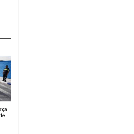
rça
de