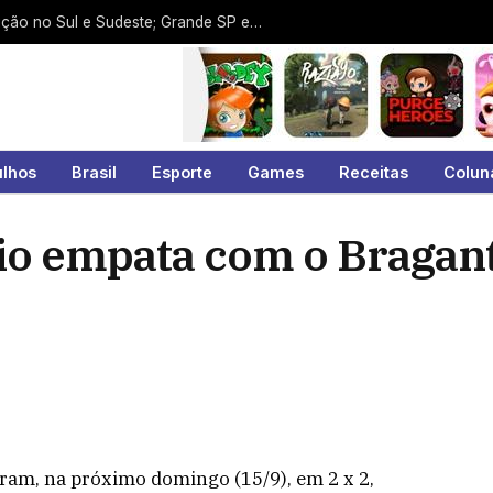
Ciclone-bomba deixa rastro de destruição no Sul e Sudeste; Grande SP escapa dos piores efeitos até o momento
ulhos
Brasil
Esporte
Games
Receitas
Colun
io empata com o Bragant
ram, na próximo domingo (15/9), em 2 x 2,