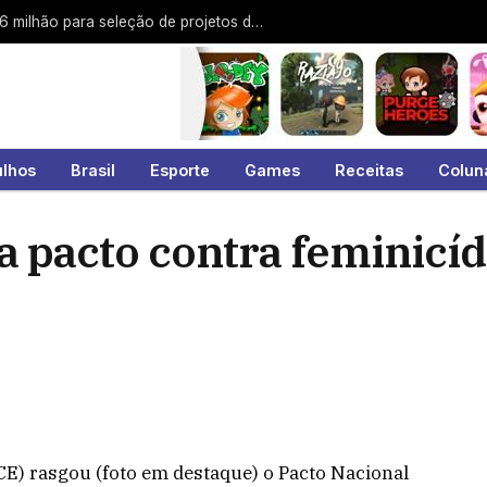
Guarulhos abre edital de mais de R$ 1,6 milhão para seleção de projetos de pontos de cultura
ulhos
Brasil
Esporte
Games
Receitas
Colun
 pacto contra feminicíd
-CE) rasgou (foto em destaque) o Pacto Nacional