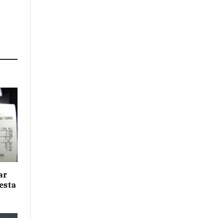
ar
esta