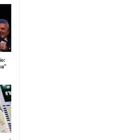
io:
sa”