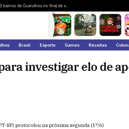
Cata-Tralha atende Gopoúva e mais 23 bairros de Guarulhos no final de semana
ulhos
Brasil
Esporte
Games
Receitas
Colun
ara investigar elo de a
(PT-SP) protocolou na próxima segunda (1°/6)