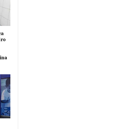
ca
iro
ina