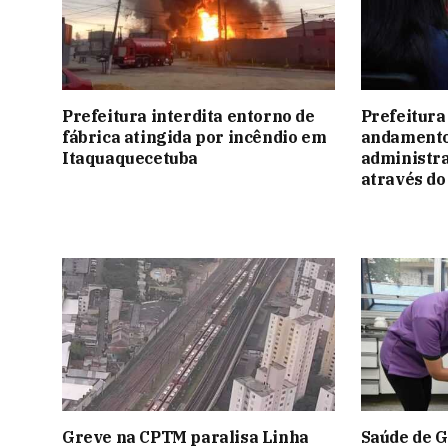
Prefeitura interdita entorno de
Prefeitura 
fábrica atingida por incêndio em
andamento
Itaquaquecetuba
administra
através d
Greve na CPTM paralisa Linha
Saúde de G