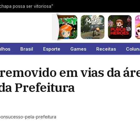
 chapa possa ser vitoriosa”
ulhos
Brasil
Esporte
Games
Receitas
Colun
 removido em vias da ár
da Prefeitura