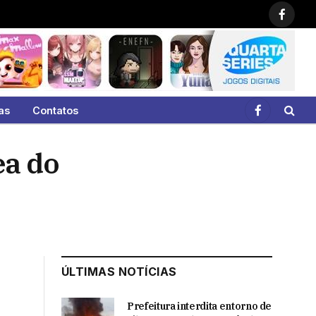
Faceb
as
Contatos
Facebook
ea do
ÚLTIMAS NOTÍCIAS
Prefeitura interdita entorno de