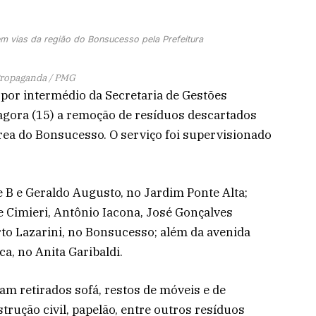
em vias da região do Bonsucesso pela Prefeitura
ropaganda / PMG
 por intermédio da Secretaria de Gestões
 agora (15) a remoção de resíduos descartados
rea do Bonsucesso. O serviço foi supervisionado
 B e Geraldo Augusto, no Jardim Ponte Alta;
 Cimieri, Antônio Iacona, José Gonçalves
o Lazarini, no Bonsucesso; além da avenida
a, no Anita Garibaldi.
am retirados sofá, restos de móveis e de
trução civil, papelão, entre outros resíduos