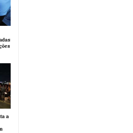
cadas
ções
ta a
m