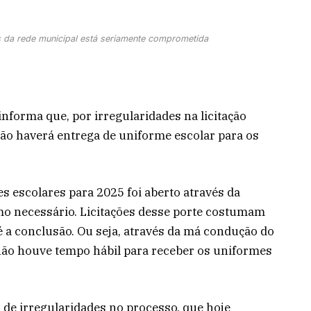
s da rede municipal está seriamente comprometida
nforma que, por irregularidades na licitação
não haverá entrega de uniforme escolar para os
s escolares para 2025 foi aberto através da
mo necessário. Licitações desse porte costumam
é a conclusão. Ou seja, através da má condução do
 não houve tempo hábil para receber os uniformes
a de irregularidades no processo, que hoje