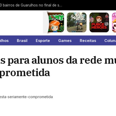
Cata-Tralha atende Gopoúva e mais 23 bairros de Guarulhos no final de semana
ulhos
Brasil
Esporte
Games
Receitas
Colun
s para alunos da rede m
mprometida