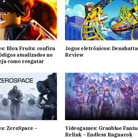
: Blox Fruits: confira
Jogos eletrônicos: Denshatta
códigos atualizados no
Review
eja como resgatar
s: ZeroSpace –
Videogames: Granblue Fanta
Relink – Endless Ragnarok