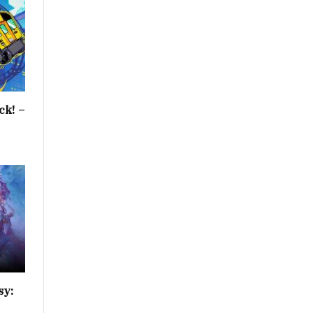
ck! –
sy: