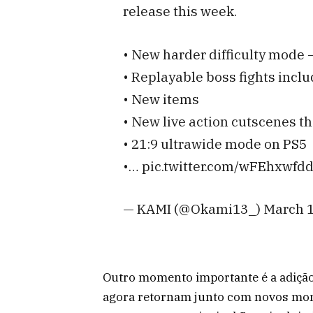
release this week.
• New harder difficulty mode –
• Replayable boss fights inclu
• New items
• New live action cutscenes th
• 21:9 ultrawide mode on PS5
•… pic.twitter.com/wFEhxwfd
— KAMI (@Okami13_) March 1
Outro momento importante é a adição 
agora retornam junto com novos mom