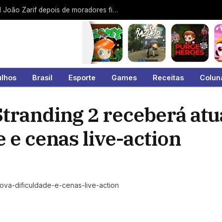
Protesto contra a EDP interdita a Jamil João Zarif depois de moradores ficarem 9 dias sem energia no Malvinas
ulhos
Brasil
Esporte
Games
Receitas
Colun
tranding 2 receberá atu
 e cenas live-action