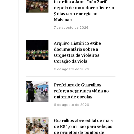
interdita a Jamil João Zarif
depois de moradores ficarem
9 dias sem energia no
Malvinas
7 de agosto de 2026
Arquivo Histórico exibe
documentário sobre a
Orquestra de Violeiros
Coração da Viola
6 de agosto de 2026
Prefeitura de Guarulhos
reforça segurança viária no
entorno de escolas
6 de agosto de 2026
Guarulhos abre edital de mais
de R$ 1,6 milhão para seleção
de projetos de pontos de