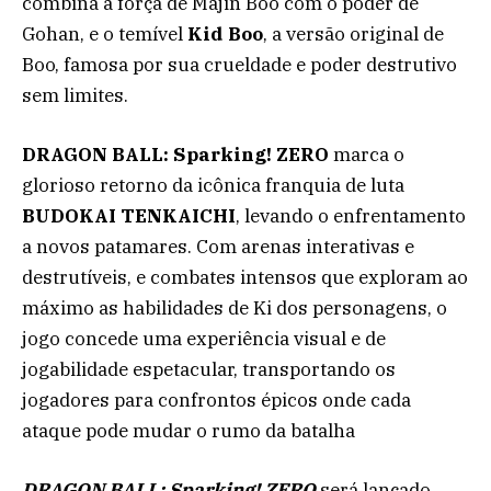
combina a força de Majin Boo com o poder de
Gohan, e o temível
Kid Boo
, a versão original de
Boo, famosa por sua crueldade e poder destrutivo
sem limites.
DRAGON BALL: Sparking! ZERO
marca o
glorioso retorno da icônica franquia de luta
BUDOKAI TENKAICHI
, levando o enfrentamento
a novos patamares. Com arenas interativas e
destrutíveis, e combates intensos que exploram ao
máximo as habilidades de Ki dos personagens, o
jogo concede uma experiência visual e de
jogabilidade espetacular, transportando os
jogadores para confrontos épicos onde cada
ataque pode mudar o rumo da batalha
DRAGON BALL: Sparking! ZERO
será lançado