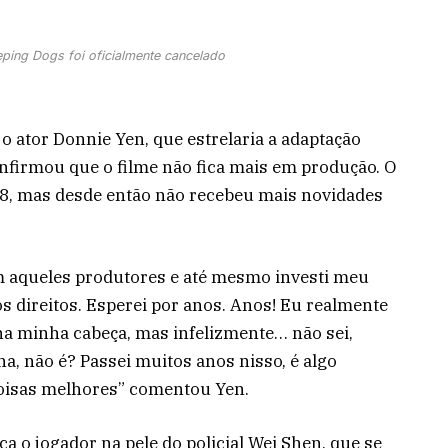
ping Dogs foi oficialmente cancelado
o ator Donnie Yen, que estrelaria a adaptação
nfirmou que o filme não fica mais em produção. O
018, mas desde então não recebeu mais novidades
 aqueles produtores e até mesmo investi meu
s direitos. Esperei por anos. Anos! Eu realmente
 na minha cabeça, mas infelizmente… não sei,
, não é? Passei muitos anos nisso, é algo
coisas melhores” comentou Yen.
 o jogador na pele do policial Wei Shen, que se