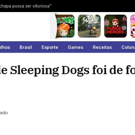
 chapa possa ser vitoriosa”
ulhos
Brasil
Esporte
Games
Receitas
Colun
 Sleeping Dogs foi de fo