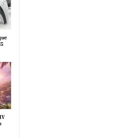
que
S5
IV
o