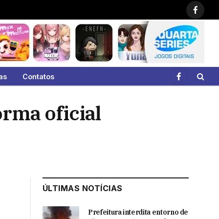
Faceb
as
Contatos
Facebook
rma oficial
ÚLTIMAS NOTÍCIAS
Prefeitura interdita entorno de