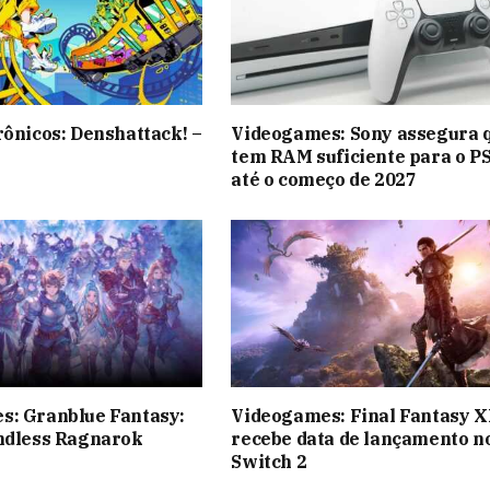
rônicos: Denshattack! –
Videogames: Sony assegura 
tem RAM suficiente para o P
até o começo de 2027
s: Granblue Fantasy:
Videogames: Final Fantasy X
ndless Ragnarok
recebe data de lançamento n
Switch 2