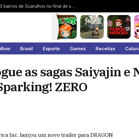
Cata-Tralha atende Gopoúva e mais 23 bairros de Guarulhos no final de semana
ulhos
Brasil
Esporte
Games
Receitas
Colun
ogue as sagas Saiyajin 
parking! ZERO
ca Inc. lançou um novo trailer para DRAGON