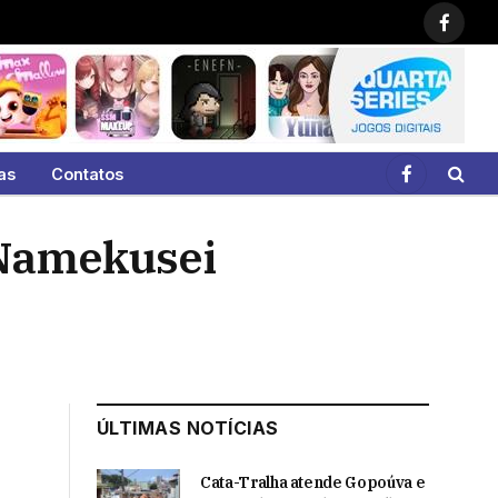
Faceb
as
Contatos
Facebook
e Namekusei
ÚLTIMAS NOTÍCIAS
Cata-Tralha atende Gopoúva e