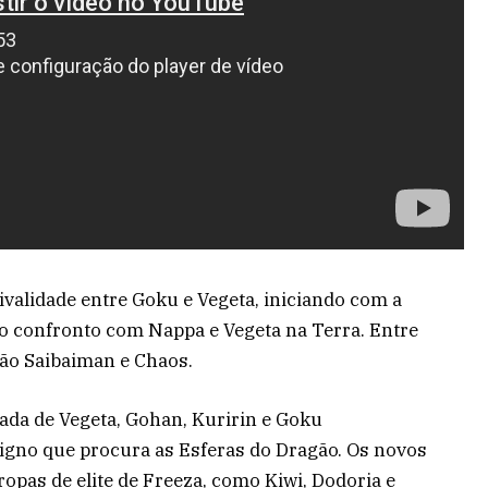
rivalidade entre Goku e Vegeta, iniciando com a
o confronto com Nappa e Vegeta na Terra. Entre
ão Saibaiman e Chaos.
ada de Vegeta, Gohan, Kuririn e Goku
igno que procura as Esferas do Dragão. Os novos
opas de elite de Freeza, como Kiwi, Dodoria e