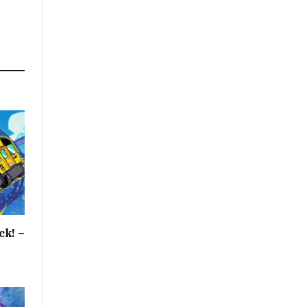
ck! –