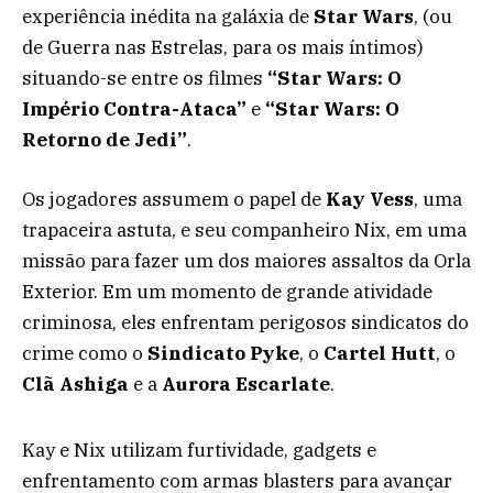
experiência inédita na galáxia de
Star Wars
, (ou
de Guerra nas Estrelas, para os mais íntimos)
situando-se entre os filmes
“Star Wars: O
Império Contra-Ataca”
e
“Star Wars: O
Retorno de Jedi”
.
Os jogadores assumem o papel de
Kay Vess
, uma
trapaceira astuta, e seu companheiro Nix, em uma
missão para fazer um dos maiores assaltos da Orla
Exterior. Em um momento de grande atividade
criminosa, eles enfrentam perigosos sindicatos do
crime como o
Sindicato Pyke
, o
Cartel Hutt
, o
Clã Ashiga
e a
Aurora Escarlate
.
Kay e Nix utilizam furtividade, gadgets e
enfrentamento com armas blasters para avançar