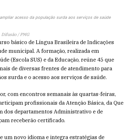
 ampliar acesso da população surda aos serviços de saúde
Difusão / PMG
curso básico de Língua Brasileira de Indicações
úde municipal. A formação, realizada em
aúde (Escola SUS) e da Educação, reúne 45 que
onais de diversas frentes de atendimento para
s surda e o acesso aos serviços de saúde.
r, com encontros semanais às quartas-feiras,
articipam profissionais da Atenção Básica, da Que
ém dos departamentos Administrativo e de
ipam receberão certificado.
de um novo idioma e integra estratégias de