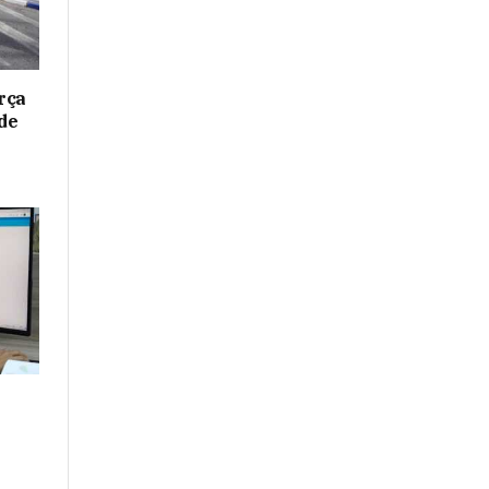
rça
de