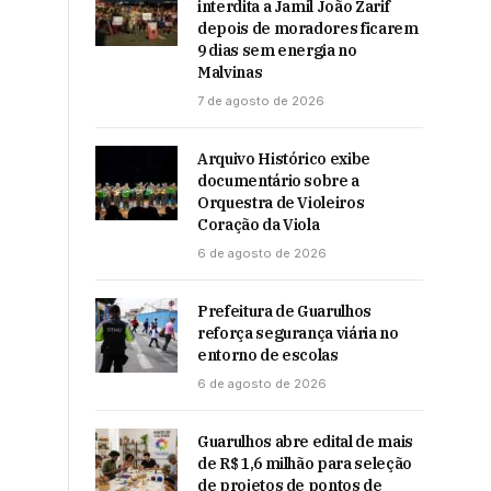
interdita a Jamil João Zarif
depois de moradores ficarem
9 dias sem energia no
Malvinas
7 de agosto de 2026
Arquivo Histórico exibe
documentário sobre a
Orquestra de Violeiros
Coração da Viola
6 de agosto de 2026
Prefeitura de Guarulhos
reforça segurança viária no
entorno de escolas
6 de agosto de 2026
Guarulhos abre edital de mais
de R$ 1,6 milhão para seleção
de projetos de pontos de