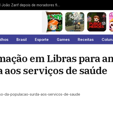
Protesto contra a EDP interdita a Jamil João Zarif depois de moradores ficarem 9 dias sem energia no Malvinas
ulhos
Brasil
Esporte
Games
Receitas
Colun
rmação em Libras para a
a aos serviços de saúde