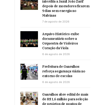
interdita a Jamil João Zarif
depois de moradores ficarem
9 dias sem energia no
Malvinas
7 de agosto de 2026
Arquivo Histórico exibe
documentário sobre a
Orquestra de Violeiros
Coração da Viola
6 de agosto de 2026
Prefeitura de Guarulhos
reforça segurança viária no
entorno de escolas
6 de agosto de 2026
Guarulhos abre edital de mais
de R$ 1,6 milhão para seleção
de projetos de pontos de