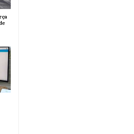
rça
de