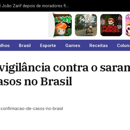
Protesto contra a EDP interdita a Jamil João Zarif depois de moradores ficarem 9 dias sem energia no Malvinas
ulhos
Brasil
Esporte
Games
Receitas
Colun
vigilância contra o sar
sos no Brasil