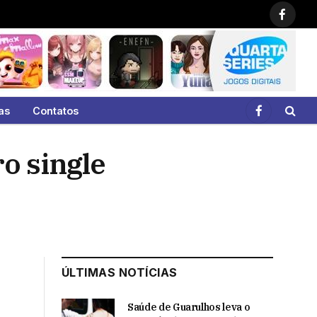
Faceb
as
Contatos
Facebook
o single
ÚLTIMAS NOTÍCIAS
Saúde de Guarulhos leva o