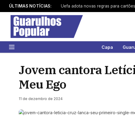
ÚLTIMAS NOTÍCIAS:
Uefa adota novas regras para cartõe
Capa
Guar
Jovem cantora Letíci
Meu Ego
11 de dezembro de 2024