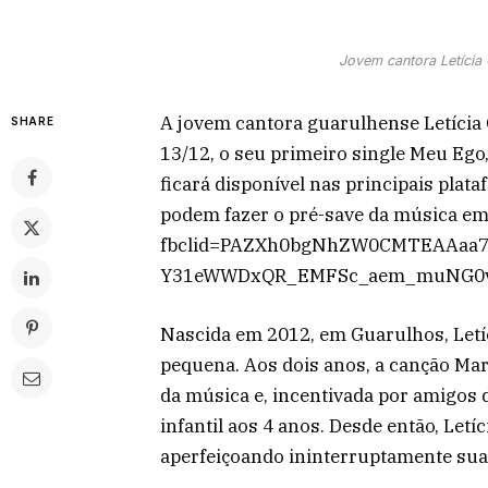
Jovem cantora Letícia 
A jovem cantora guarulhense Letícia C
SHARE
13/12, o seu primeiro single Meu Ego
ficará disponível nas principais pla
podem fazer o pré-save da música em h
fbclid=PAZXh0bgNhZW0CMTEAAaa7
Y31eWWDxQR_EMFSc_aem_muNG0vz
Nascida em 2012, em Guarulhos, Letíc
pequena. Aos dois anos, a canção Mar
da música e, incentivada por amigos 
infantil aos 4 anos. Desde então, Letí
aperfeiçoando ininterruptamente sua