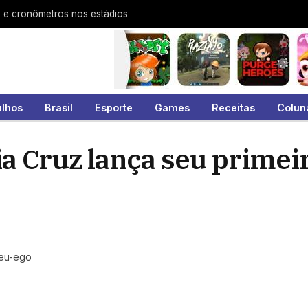
s e cronômetros nos estádios
ulhos
Brasil
Esporte
Games
Receitas
Colun
a Cruz lança seu primeir