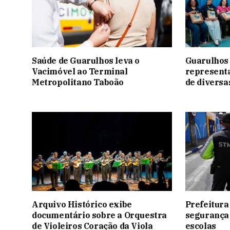
Saúde de Guarulhos leva o
Guarulhos
Vacimóvel ao Terminal
representa
Metropolitano Taboão
de diversa
Arquivo Histórico exibe
Prefeitura
documentário sobre a Orquestra
segurança 
de Violeiros Coração da Viola
escolas