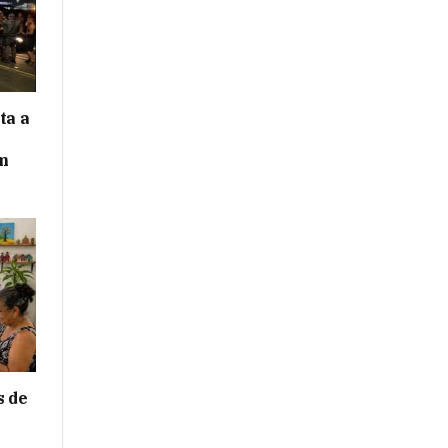
ta a
m
s de
e