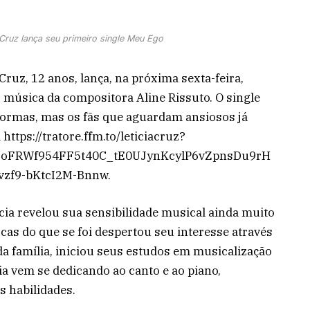
Cruz lança seu primeiro single Meu Ego
ruz, 12 anos, lança, na próxima sexta-feira,
, música da compositora Aline Rissuto. O single
taformas, mas os fãs que aguardam ansiosos já
ttps://tratore.ffm.to/leticiacruz?
oFRWf954FF5t40C_tE0UJynKcylP6vZpnsDu9rH
f9-bKtcI2M-Bnnw.
ia revelou sua sensibilidade musical ainda muito
cas do que se foi despertou seu interesse através
da família, iniciou seus estudos em musicalização
cia vem se dedicando ao canto e ao piano,
s habilidades.