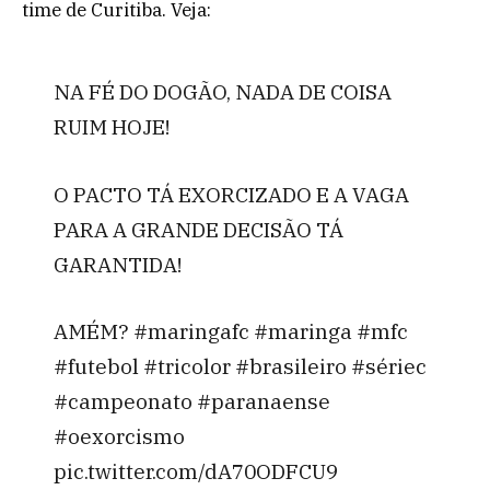
time de Curitiba. Veja:
NA FÉ DO DOGÃO, NADA DE COISA
RUIM HOJE!
O PACTO TÁ EXORCIZADO E A VAGA
PARA A GRANDE DECISÃO TÁ
GARANTIDA!
AMÉM? #maringafc #maringa #mfc
#futebol #tricolor #brasileiro #sériec
#campeonato #paranaense
#oexorcismo
pic.twitter.com/dA70ODFCU9