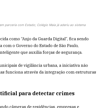
em parceria com Estado; Colégio Maia já aderiu ao sistema
ida como “Anjo da Guarda Digital”, fica sendo
ia com o Governo do Estado de São Paulo,
teligente que auxilia forças de segurança.
icipais de vigilância urbana, a iniciativa não
as funciona através da integração com estruturas
tificial para detectar crimes
tando câmeras de residências, empresas e