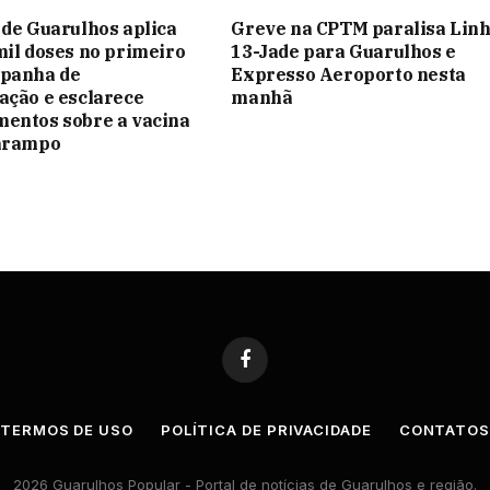
 de Guarulhos aplica
Greve na CPTM paralisa Lin
mil doses no primeiro
13-Jade para Guarulhos e
mpanha de
Expresso Aeroporto nesta
ação e esclarece
manhã
entos sobre a vacina
sarampo
Facebook
TERMOS DE USO
POLÍTICA DE PRIVACIDADE
CONTATO
2026 Guarulhos Popular - Portal de notícias de Guarulhos e região.