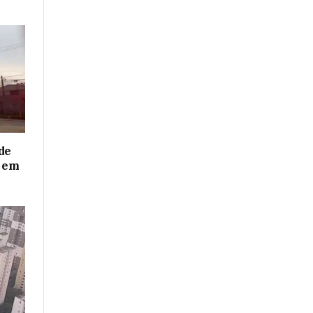
de
o em