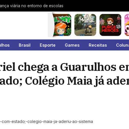
rança viária no entorno de escolas
ulhos
Brasil
Esporte
Games
Receitas
Colun
iel chega a Guarulhos 
do; Colégio Maia já ade