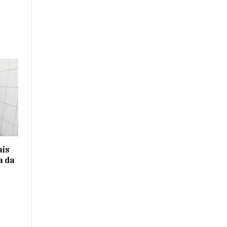
ais
a da