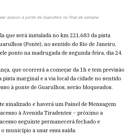
ear acesso à ponte de Guarulhos no final de semana
a que será instalada no km 221,683 da pista
uarulhos (Ponte), no sentido do Rio de Janeiro,
ele ponto na madrugada de segunda-feira, dia 24.
nça, que ocorrerá a começar da 1h e tem previsão
 pista marginal e a via local da cidade no sentido
cesso à ponte de Guarulhos, serão bloqueados.
te sinalizado e haverá um Painel de Mensagem
(acesso à Avenida Tiradentes – próximo a
 acesso seguinte permanecerá fechado e
 o município a usar essa saída.