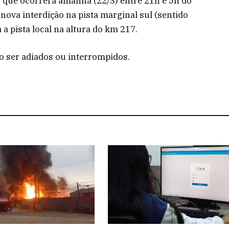
, que ocorrerá amanhã (22/3) entre 21h e 5h do
nova interdição na pista marginal sul (sentido
 a pista local na altura do km 217.
o ser adiados ou interrompidos.