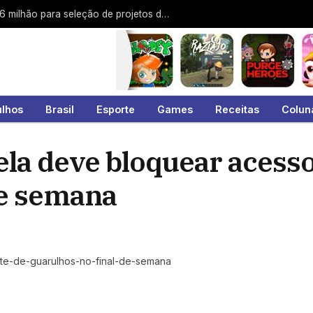
Guarulhos abre edital de mais de R$ 1,6 milhão para seleção de projetos de pontos de cultura
ulhos
Brasil
Esporte
Games
Receitas
Colun
la deve bloquear acesso
de semana