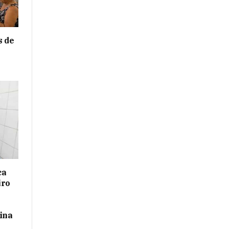
s de
e
ca
iro
ina