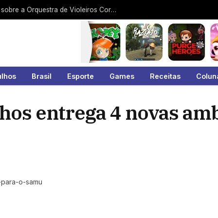
Arquivo Histórico exibe documentário sobre a Orquestra de Violeiros Coração da Viola
ulhos
Brasil
Esporte
Games
Receitas
Colun
lhos entrega 4 novas am