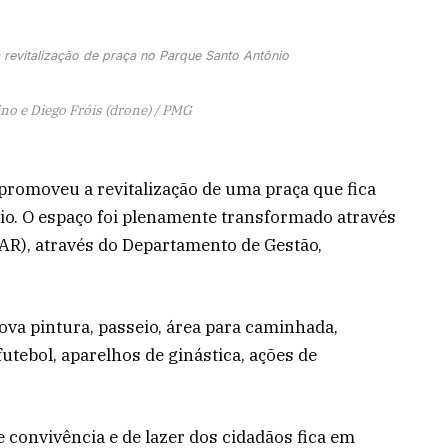
 revitalização de praça no Parque Santo Antônio
ino e Diego Fróis (drone) / PMG
promoveu a revitalização de uma praça que fica
io. O espaço foi plenamente transformado através
SAR), através do Departamento de Gestão,
ova pintura, passeio, área para caminhada,
utebol, aparelhos de ginástica, ações de
e convivência e de lazer dos cidadãos fica em