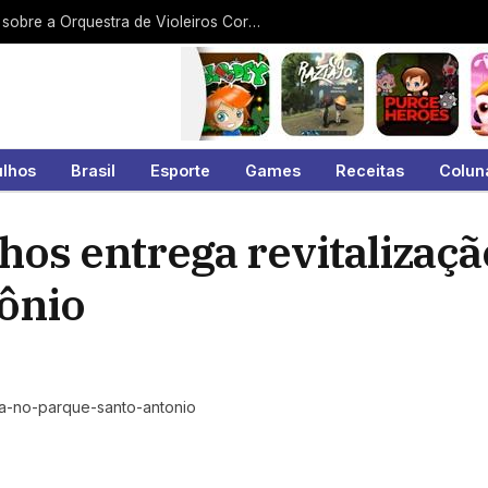
Arquivo Histórico exibe documentário sobre a Orquestra de Violeiros Coração da Viola
ulhos
Brasil
Esporte
Games
Receitas
Colun
hos entrega revitalizaçã
ônio