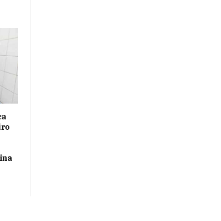
ca
iro
ina