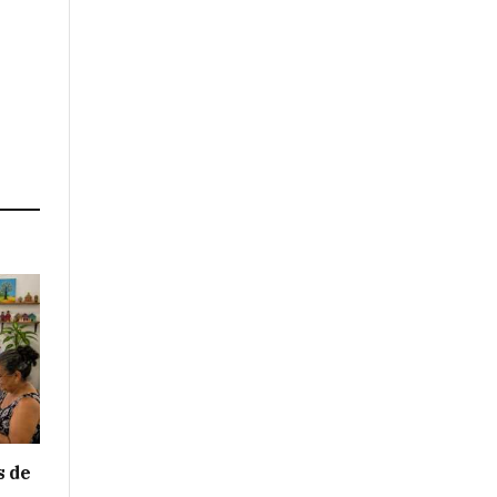
s de
e