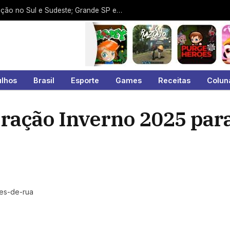
Ciclone-bomba deixa rastro de destruição no Sul e Sudeste; Grande SP escapa dos piores efeitos até o momento
ulhos
Brasil
Esporte
Games
Receitas
Colun
eração Inverno 2025 par