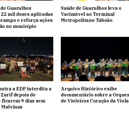
 de Guarulhos
Saúde de Guarulhos leva o
 22 mil doses aplicadas
Vacimóvel ao Terminal
arampo e reforça ações
Metropolitano Taboão
ão no município
ontra a EDP interdita a
Arquivo Histórico exibe
 Zarif depois de
documentário sobre a Orque
 ficarem 9 dias sem
de Violeiros Coração da Viola
 Malvinas