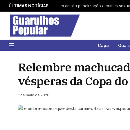
ÚLTIMAS NOTÍCIAS:
Lei amplia penalização a crimes sexua
Capa
Guar
Relembre machucados
vésperas da Copa d
1 de maio de 2026