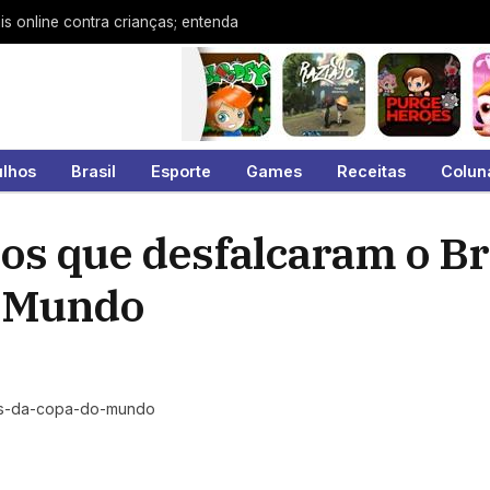
is online contra crianças; entenda
ulhos
Brasil
Esporte
Games
Receitas
Colun
 que desfalcaram o Bra
o Mundo