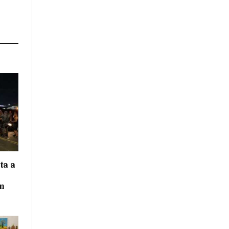
ta a
m