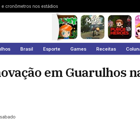
s e cronômetros nos estádios
ulhos
Brasil
Esporte
Games
Receitas
Colun
 inovação em Guarulhos 