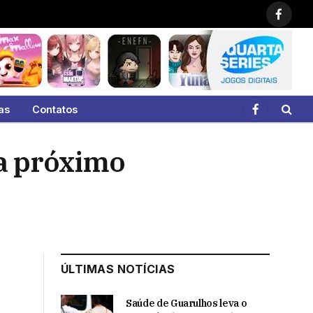
Faceb
as
Contatos
Facebook
na próximo
ÚLTIMAS NOTÍCIAS
Saúde de Guarulhos leva o