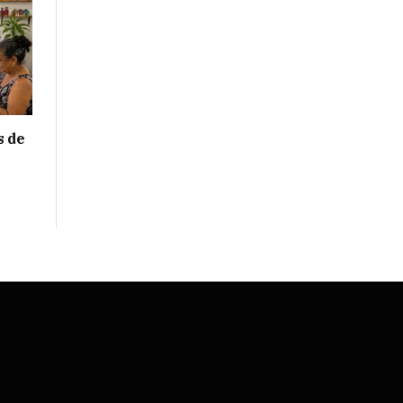
s de
e