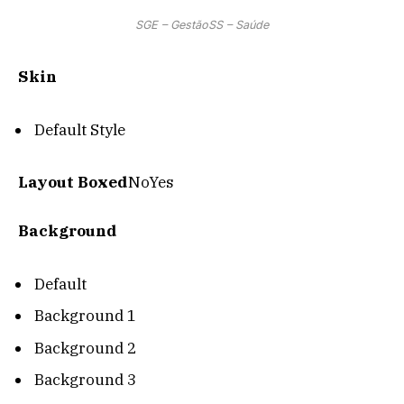
SGE – GestãoSS – Saúde
Skin
Default Style
Layout Boxed
No
Yes
Background
Default
Background 1
Background 2
Background 3