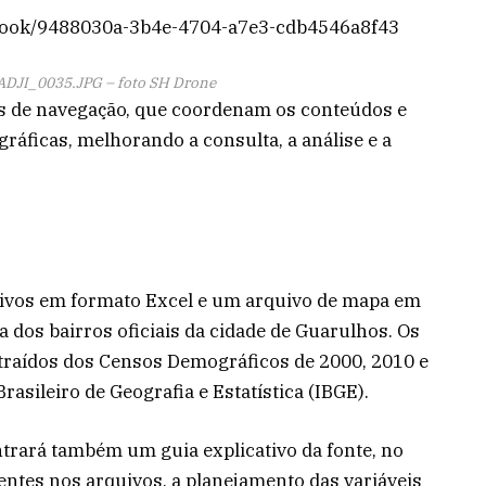
ebook/9488030a-3b4e-4704-a7e3-cdb4546a8f43
JI_0035.JPG – foto SH Drone
as de navegação, que coordenam os conteúdos e
ráficas, melhorando a consulta, a análise e a
quivos em formato Excel e um arquivo de mapa em
a dos bairros oficiais da cidade de Guarulhos. Os
raídos dos Censos Demográficos de 2000, 2010 e
Brasileiro de Geografia e Estatística (IBGE).
ntrará também um guia explicativo da fonte, no
entes nos arquivos, a planejamento das variáveis