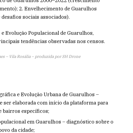
co de Guarulhos 2000–2022 (crescimento
imento); 2. Envelhecimento de Guarulhos
 desafios sociais associados).
 e Evolução Populacional de Guarulhos,
rincipais tendências observadas nos censos.
es – Vila Rosália – produzida por SH Drone
gráfica e Evolução Urbana de Guarulhos –
e ser elaborada com início da plataforma para
 bairros específicos;
pulacional em Guarulhos – diagnóstico sobre o
ovo da cidade;