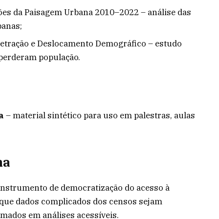
ões da Paisagem Urbana 2010–2022 – análise das
banas;
etração e Deslocamento Demográfico – estudo
perderam população.
s
a
– material sintético para uso em palestras, aulas
ma
 instrumento de democratização do acesso à
 que dados complicados dos censos sejam
rmados em análises acessíveis.