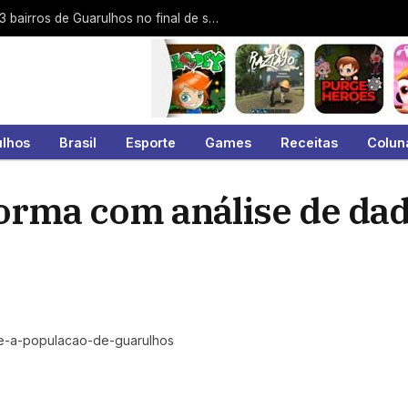
Cata-Tralha atende Gopoúva e mais 23 bairros de Guarulhos no final de semana
ulhos
Brasil
Esporte
Games
Receitas
Colun
forma com análise de da