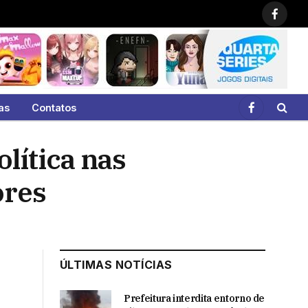
Faceb
as
Contatos
Facebook
lítica nas
ores
ÚLTIMAS NOTÍCIAS
Prefeitura interdita entorno de