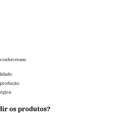
reconheceram:
lidade;
 produção;
ógica.
ir os produtos?