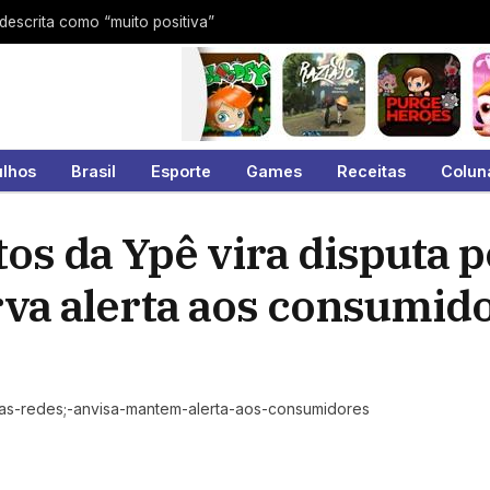
 descrita como “muito positiva”
ulhos
Brasil
Esporte
Games
Receitas
Colun
s da Ypê vira disputa po
rva alerta aos consumid