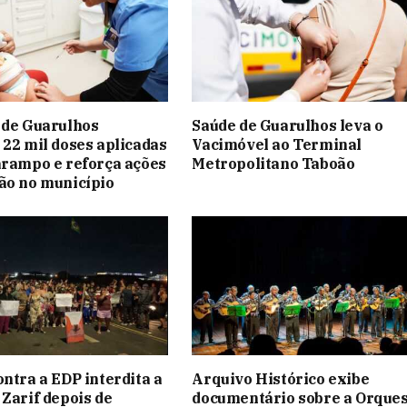
 de Guarulhos
Saúde de Guarulhos leva o
 22 mil doses aplicadas
Vacimóvel ao Terminal
arampo e reforça ações
Metropolitano Taboão
ão no município
ontra a EDP interdita a
Arquivo Histórico exibe
 Zarif depois de
documentário sobre a Orque