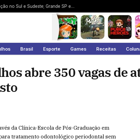
Ciclone-bomba deixa rastro de destruição no Sul e Sudeste; Grande SP escapa dos piores efeitos até o momento
ulhos
Brasil
Esporte
Games
Receitas
Colun
hos abre 350 vagas de 
usto
avés da Clínica-Escola de Pós-Graduação em
 para tratamento odontológico periodontal sem