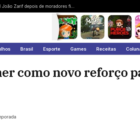
Protesto contra a EDP interdita a Jamil João Zarif depois de moradores ficarem 9 dias sem energia no Malvinas
ulhos
Brasil
Esporte
Games
Receitas
Colun
er como novo reforço p