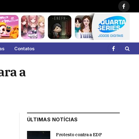
Faceb
as
Contatos
Facebook
ara a
ÚLTIMAS NOTÍCIAS
Protesto contra a EDP