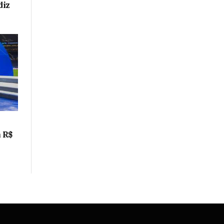
diz
m R$