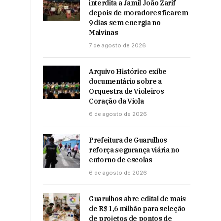
interdita a Jamil João Zarif
depois de moradores ficarem
9 dias sem energia no
Malvinas
7 de agosto de 2026
Arquivo Histórico exibe
documentário sobre a
Orquestra de Violeiros
Coração da Viola
6 de agosto de 2026
Prefeitura de Guarulhos
reforça segurança viária no
entorno de escolas
6 de agosto de 2026
Guarulhos abre edital de mais
de R$ 1,6 milhão para seleção
de projetos de pontos de