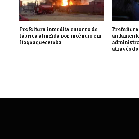
Prefeitura interdita entorno de
Prefeitura 
fábrica atingida por incêndio em
andamento
Itaquaquecetuba
administra
através d