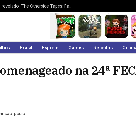
Videogames: Novo jogo da Pulsatrix é revelado: The Otherside Tapes: Favela
ulhos
Brasil
Esporte
Games
Receitas
Colun
 homenageado na 24ª FE