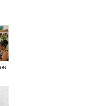
s de
e