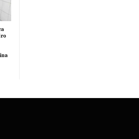
ca
iro
ina