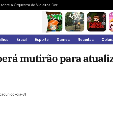
Arquivo Histórico exibe documentário sobre a Orquestra de Violeiros Coração da Viola
ulhos
Brasil
Esporte
Games
Receitas
Colun
erá mutirão para atuali