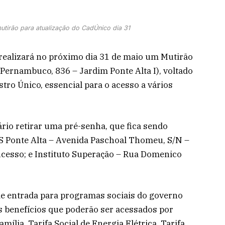
utirão para atualização do CadÚnico dia 31
realizará no próximo dia 31 de maio um Mutirão
 Pernambuco, 836 – Jardim Ponte Alta I), voltado
tro Único, essencial para o acesso a vários
ário retirar uma pré-senha, que fica sendo
AS Ponte Alta – Avenida Paschoal Thomeu, S/N –
esso; e Instituto Superação – Rua Domenico
 de entrada para programas sociais do governo
os benefícios que poderão ser acessados por
mília, Tarifa Social de Energia Elétrica, Tarifa