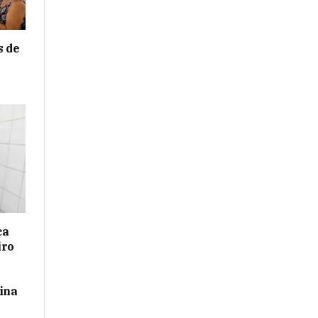
s de
e
ca
iro
ina