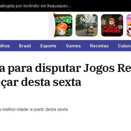
Prefeitura interdita entorno de fábrica atingida por incêndio em Itaquaquecetuba
ulhos
Brasil
Esporte
Games
Receitas
Colun
a para disputar Jogos Re
çar desta sexta