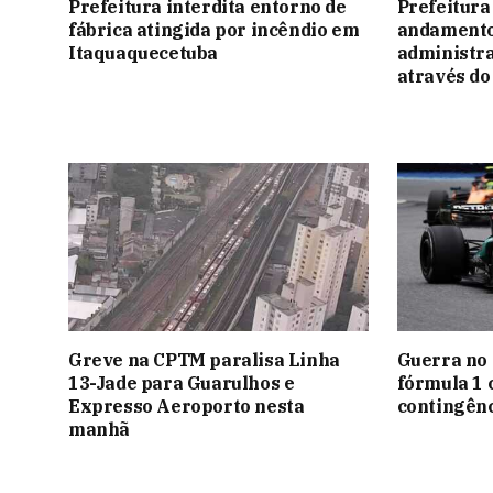
Prefeitura interdita entorno de
Prefeitura 
fábrica atingida por incêndio em
andamento
Itaquaquecetuba
administra
através d
Greve na CPTM paralisa Linha
Guerra no 
13-Jade para Guarulhos e
fórmula 1 
Expresso Aeroporto nesta
contingênc
manhã