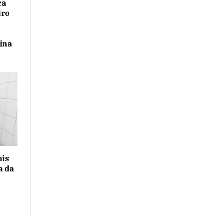
ca
iro
ina
ais
a da