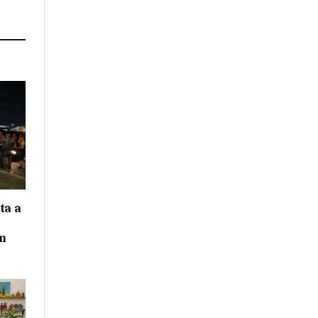
ta a
m