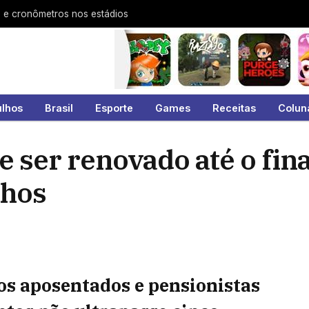
s e cronômetros nos estádios
ulhos
Brasil
Esporte
Games
Receitas
Colun
 ser renovado até o fina
lhos
os aposentados e pensionistas