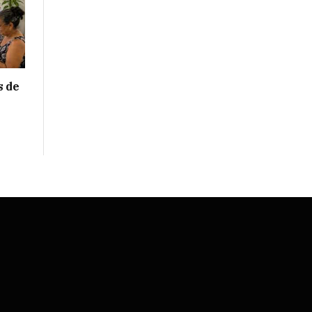
s de
e
S